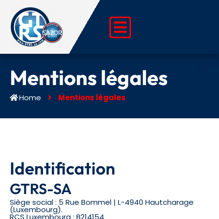
Aller
au
contenu
Mentions légales
Home
Mentions légales
Identification
GTRS-SA
Siège social : 5 Rue Bommel | L-4940 Hautcharage
(Luxembourg).
RCS Luxembourg : B214154